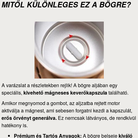
MITŐL KÜLÖNLEGES EZ A BÖGRE?
A varázslat a részletekben rejlik! A bögre aljában egy
speciális,
kivehető mágneses keverőkapszula
található.
Amikor megnyomod a gombot, az aljzatba rejtett motor
aktiválja a mágnest, ami sebesen forgatni kezdi a kapszulát,
erős örvényt generálva.
Ez nemcsak látványos, de rendkívül
hatékony is.
Prémium és Tartós Anyagok:
A bögre belseje
kiváló