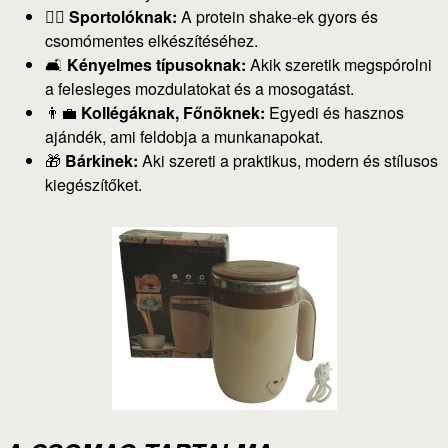
🏋️‍♂️
Sportolóknak:
A protein shake-ek gyors és
csomómentes elkészítéséhez.
🛋️
Kényelmes típusoknak:
Akik szeretik megspórolni
a felesleges mozdulatokat és a mosogatást.
👨‍💼
Kollégáknak, Főnöknek:
Egyedi és hasznos
ajándék, ami feldobja a munkanapokat.
🎁
Bárkinek:
Aki szereti a praktikus, modern és stílusos
kiegészítőket.