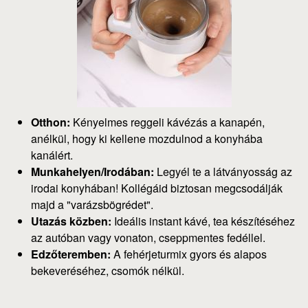
Otthon:
Kényelmes reggeli kávézás a kanapén,
anélkül, hogy ki kellene mozdulnod a konyhába
kanálért.
Munkahelyen/Irodában:
Legyél te a látványosság az
irodai konyhában! Kollégáid biztosan megcsodálják
majd a "varázsbögrédet".
Utazás közben:
Ideális instant kávé, tea készítéséhez
az autóban vagy vonaton, cseppmentes fedéllel.
Edzőteremben:
A fehérjeturmix gyors és alapos
bekeveréséhez, csomók nélkül.