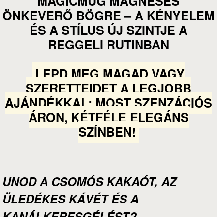
MAGICMUG MÁGNESES
ÖNKEVERŐ BÖGRE – A KÉNYELEM
ÉS A STÍLUS ÚJ SZINTJE A
REGGELI RUTINBAN
LEPD MEG MAGAD VAGY
SZERETTEIDET A LEGJOBB
AJÁNDÉKKAL: MOST SZENZÁCIÓS
ÁRON, KÉTFÉLE ELEGÁNS
SZÍNBEN!
UNOD A CSOMÓS KAKAÓT, AZ
ÜLEDÉKES KÁVÉT ÉS A
KANÁLKERESGÉLÉST?