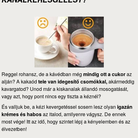
Reggel rohansz, de a kávédban még
mindig ott a cukor
az
alján? A kakaód
tele van idegesítő csomókkal,
akármeddig
kavargatod? Unod már a kiskanalak állandó mosogatását,
vagy azt, hogy pont nincs egy tiszta a kéznél?
És valljuk be, a kézi kevergetéssel sosem lesz olyan
igazán
krémes és habos
az italod, amilyenre vágysz. De ennek
most vége! Itt az idő, hogy szintet lépj a kényelemben és az
élvezetben!