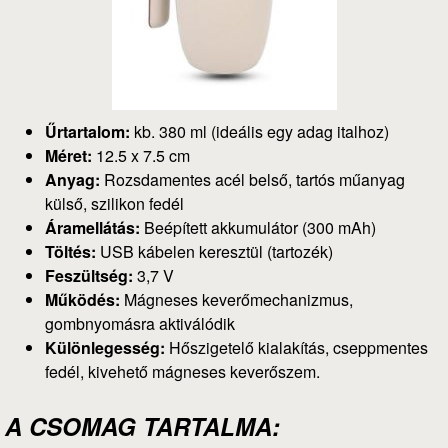
Űrtartalom:
kb. 380 ml (ideális egy adag italhoz)
Méret:
12.5 x 7.5 cm
Anyag:
Rozsdamentes acél belső, tartós műanyag
külső, szilikon fedél
Áramellátás:
Beépített akkumulátor (300 mAh)
Töltés:
USB kábelen keresztül (tartozék)
Feszültség:
3,7 V
Működés:
Mágneses keverőmechanizmus,
gombnyomásra aktiválódik
Különlegesség:
Hőszigetelő kialakítás, cseppmentes
fedél, kivehető mágneses keverőszem.
A CSOMAG TARTALMA: