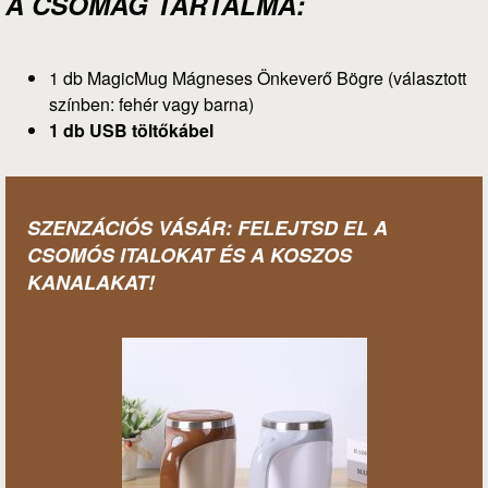
A CSOMAG TARTALMA:
1 db MagicMug Mágneses Önkeverő Bögre (választott
színben: fehér vagy barna)
1 db USB töltőkábel
SZENZÁCIÓS VÁSÁR: FELEJTSD EL A
CSOMÓS ITALOKAT ÉS A KOSZOS
KANALAKAT!