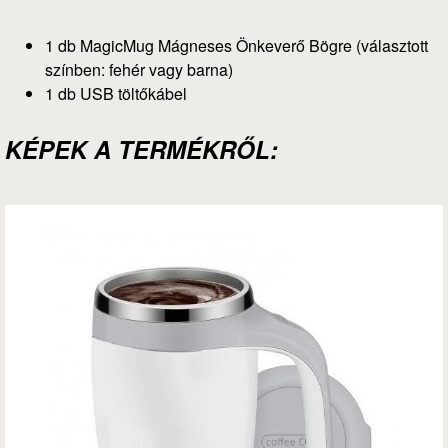
1 db MagicMug Mágneses Önkeverő Bögre (választott
színben: fehér vagy barna)
1 db USB töltőkábel
KÉPEK A TERMÉKRŐL: