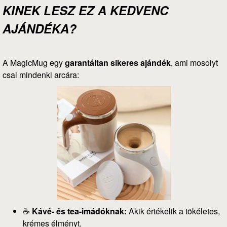
KINEK LESZ EZ A KEDVENC
AJÁNDÉKA?
A MagicMug egy
garantáltan sikeres ajándék
, ami mosolyt
csal mindenki arcára:
☕
Kávé- és tea-imádóknak:
Akik értékelik a tökéletes,
krémes élményt.