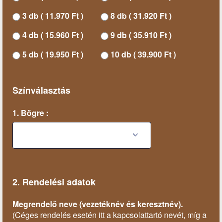
3 db ( 11.970 Ft )
8 db ( 31.920 Ft )
4 db ( 15.960 Ft )
9 db ( 35.910 Ft )
5 db ( 19.950 Ft )
10 db ( 39.900 Ft )
Színválasztás
1. Bögre :
2. Rendelési adatok
Megrendelő neve (vezetéknév és keresztnév).
(Céges rendelés esetén itt a kapcsolattartó nevét, míg a