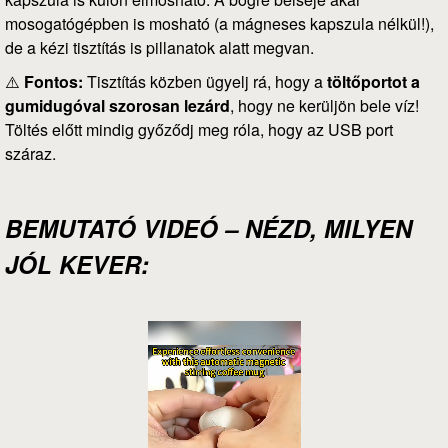
mosogatógépben is mosható (a mágneses kapszula nélkül!),
de a kézi tisztítás is pillanatok alatt megvan.
⚠️
Fontos:
Tisztítás közben ügyelj rá, hogy a
töltőportot a
gumidugóval szorosan lezárd
, hogy ne kerüljön bele víz!
Töltés előtt mindig győződj meg róla, hogy az USB port
száraz.
BEMUTATÓ VIDEÓ – NÉZD, MILYEN
JÓL KEVER: