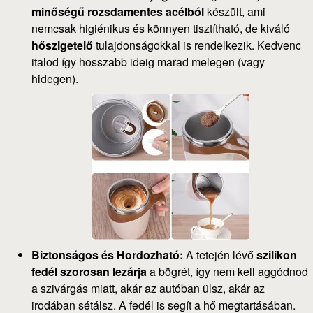
minőségű rozsdamentes acélból
készült, ami
nemcsak higiénikus és könnyen tisztítható, de kiváló
hőszigetelő
tulajdonságokkal is rendelkezik. Kedvenc
italod így hosszabb ideig marad melegen (vagy
hidegen).
Biztonságos és Hordozható:
A tetején lévő
szilikon
fedél szorosan lezárja
a bögrét, így nem kell aggódnod
a szivárgás miatt, akár az autóban ülsz, akár az
irodában sétálsz. A fedél is segít a hő megtartásában.