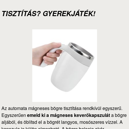
TISZTÍTÁS? GYEREKJÁTÉK!
Az automata mágneses bögre tisztítása rendkívül egyszerű.
Egyszerűen
emeld ki a mágneses keverőkapszulát
a bögre
aljából, és öblítsd el a bögrét langyos, mosószeres vízzel. A
kapszula is külön elmosható. A bögre belseje akár