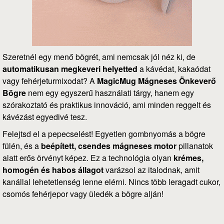
Szeretnél egy menő bögrét, ami nemcsak jól néz ki, de
automatikusan megkeveri helyetted
a kávédat, kakaódat
vagy fehérjeturmixodat? A
MagicMug Mágneses Önkeverő
Bögre
nem egy egyszerű használati tárgy, hanem egy
szórakoztató és praktikus innováció, ami minden reggelt és
kávézást egyedivé tesz.
Felejtsd el a pepecselést! Egyetlen gombnyomás a bögre
fülén, és a
beépített, csendes mágneses motor
pillanatok
alatt erős örvényt képez. Ez a technológia olyan
krémes,
homogén és habos állagot
varázsol az italodnak, amit
kanállal lehetetlenség lenne elérni. Nincs több leragadt cukor,
csomós fehérjepor vagy üledék a bögre alján!