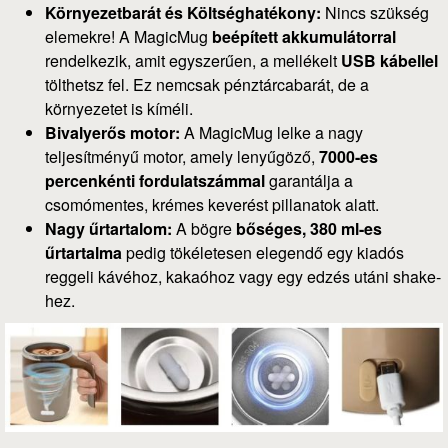
Környezetbarát és Költséghatékony:
Nincs szükség
elemekre! A MagicMug
beépített akkumulátorral
rendelkezik, amit egyszerűen, a mellékelt
USB kábellel
tölthetsz fel. Ez nemcsak pénztárcabarát, de a
környezetet is kíméli.
Bivalyerős motor:
A MagicMug lelke a nagy
teljesítményű motor, amely lenyűgöző,
7000-es
percenkénti fordulatszámmal
garantálja a
csomómentes, krémes keverést pillanatok alatt.
Nagy űrtartalom:
A bögre
bőséges, 380 ml-es
űrtartalma
pedig tökéletesen elegendő egy kiadós
reggeli kávéhoz, kakaóhoz vagy egy edzés utáni shake-
hez.