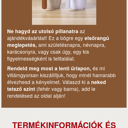
Ne hagyd az utolsó pillanatra
az
ajándékvásárlást! Ez a bögre egy
elsőrangú
meglepetés,
ami születésnapra, névnapra,
karácsonyra, vagy csak úgy, egy kis
figyelmességként is telitalálat.
Rendeld meg most a lenti űrlapon,
és mi
villámgyorsan kiszállítjuk, hogy minél hamarabb
élvezhesd a kényelmet. Válaszd ki a
neked
tetsző színt
(fehér vagy barna), add le
rendelésed az oldal alján!
TERMÉKINFORMÁCIÓK ÉS