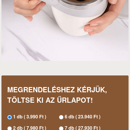
MEGRENDELÉSHEZ KÉRJÜK,
TÖLTSE KI AZ ŰRLAPOT!
1 db ( 3.990 Ft )
6 db ( 23.940 Ft )
2 db ( 7.980 Ft )
7 db ( 27.930 Ft )