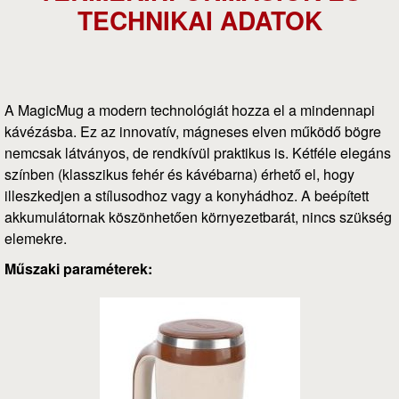
TECHNIKAI ADATOK
A MagicMug a modern technológiát hozza el a mindennapi
kávézásba. Ez az innovatív, mágneses elven működő bögre
nemcsak látványos, de rendkívül praktikus is. Kétféle elegáns
színben (klasszikus fehér és kávébarna) érhető el, hogy
illeszkedjen a stílusodhoz vagy a konyhádhoz. A beépített
akkumulátornak köszönhetően környezetbarát, nincs szükség
elemekre.
Műszaki paraméterek: